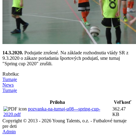
14.3.2020.
Podujatie zrušené. Na základe rozhodnutia vlády SR z
9.3.2020 o zákaze poriadania športových podujatí, sme turnaj
"Spring cup 2020" zrušili.
Rubrika:
Turnaje
News
Turnaje
Príloha
Veľkosť
pozvanka-na-turnaj-u08---spring-cup-
362.47
2020.pdf
KB
Copyright © 2013 - 2026 Young Talents, o.z. - Futbalové turnaje
pre deti
Admin