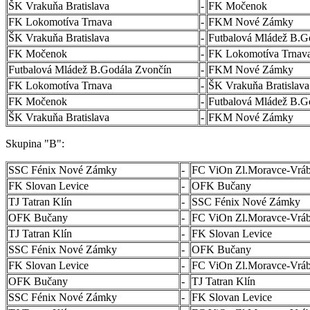
ŠK Vrakuňa Bratislava
-
FK Močenok
FK Lokomotíva Trnava
-
FKM Nové Zámky
ŠK Vrakuňa Bratislava
-
Futbalová Mládež B.G
FK Močenok
-
FK Lokomotíva Trnav
Futbalová Mládež B.Godála Zvončín
-
FKM Nové Zámky
FK Lokomotíva Trnava
-
ŠK Vrakuňa Bratislava
FK Močenok
-
Futbalová Mládež B.G
ŠK Vrakuňa Bratislava
-
FKM Nové Zámky
Skupina "B":
SSC Fénix Nové Zámky
-
FC ViOn Zl.Moravce-Vráb
FK Slovan Levice
-
OFK Bučany
TJ Tatran Klín
-
SSC Fénix Nové Zámky
OFK Bučany
-
FC ViOn Zl.Moravce-Vráb
TJ Tatran Klín
-
FK Slovan Levice
SSC Fénix Nové Zámky
-
OFK Bučany
FK Slovan Levice
-
FC ViOn Zl.Moravce-Vráb
OFK Bučany
-
TJ Tatran Klín
SSC Fénix Nové Zámky
-
FK Slovan Levice