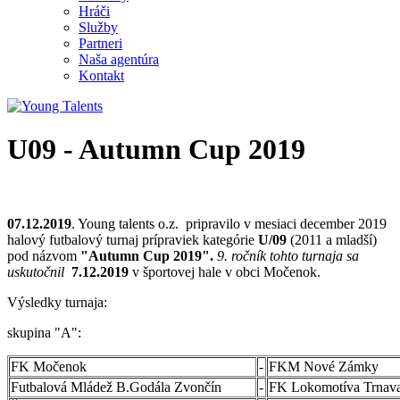
Hráči
Služby
Partneri
Naša agentúra
Kontakt
U09 - Autumn Cup 2019
07.12.2019
. Young talents o.z. pripravilo v mesiaci december 2019
halový futbalový turnaj prípraviek kategórie
U/09
(2011 a mladší)
pod názvom
"Autumn Cup 2019".
9. ročník tohto turnaja sa
uskutočnil
7.12.2019
v športovej hale v obci Močenok.
Výsledky turnaja:
skupina "A":
FK Močenok
-
FKM Nové Zámky
Futbalová Mládež B.Godála Zvončín
-
FK Lokomotíva Trnav