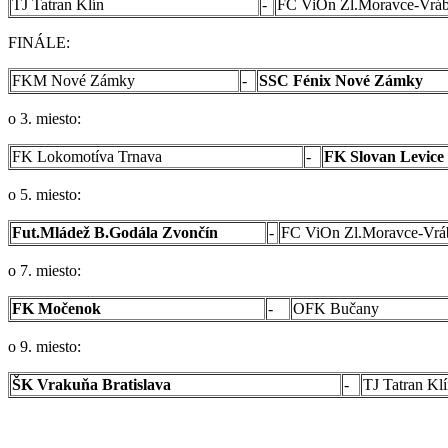
TJ Tatran Klín
-
FC ViOn Zl.Moravce-Vráb
FINÁLE:
FKM Nové Zámky
-
SSC Fénix Nové Zámky
o 3. miesto:
FK Lokomotíva Trnava
-
FK Slovan Levice
o 5. miesto:
Fut.Mládež B.Godála Zvončín
-
FC ViOn Zl.Moravce-Vrá
o 7. miesto:
FK Močenok
-
OFK Bučany
o 9. miesto:
ŠK Vrakuňa Bratislava
-
TJ Tatran Kl