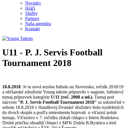
Novinky
Hráči
Služby
Partneri
Naša agentúra
Kontakt
U11 - P. J. Servis Football
Tournament 2018
18.8.2018
. Je tu nová sezóna futbalu na Slovensku, ročník 2018/19
a občianské združenie Young talents pripravilo v auguste, futbalový
turnaj prípraviek kategórie
U/11 (roč. 2008 a ml.).
Turnaj pod
názvom
"P. J. Servis Football Tournament 2018"
sa uskutočnil v
sobotu 18.8.2018 v Handlovej.Dvanásť družstiev bolo rozdelených
do dvoch skupín a podľa umiestnenia bojovali o víťazný pohár
turnaja. Víťazstvo v 7. ročníku získali chlapci z Interu Bratislava.
Druhú priečku obsadili´chlapci z MFK Dukla B.Bystrica a tretí
skončili mládežníci z ŠTK 1914 Šamorín.