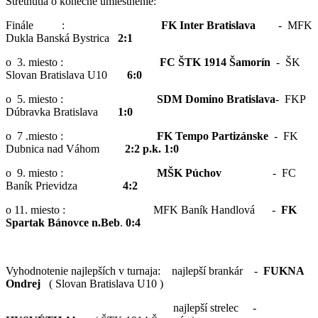
Stretnutia o konečné umiestnenie:
Finále :
FK Inter Bratislava
- MFK
Dukla Banská Bystrica
2:1
o 3. miesto :
FC ŠTK 1914 Šamorín
- ŠK
Slovan Bratislava U10
6:0
o 5. miesto :
SDM Domino Bratislava
- FKP
Dúbravka Bratislava
1:0
o 7 .miesto :
FK Tempo Partizánske
- FK
Dubnica nad Váhom
2:2 p.k. 1:0
o 9. miesto :
MŠK Púchov
- FC
Baník Prievidza
4:2
o 11. miesto : MFK Baník Handlová -
FK
Spartak Bánovce n.Beb
.
0:4
Vyhodnotenie najlepších v turnaja: najlepší brankár -
FUKNA
Ondrej
( Slovan Bratislava U10 )
najlepší strelec -