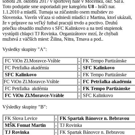
sobotu 28. októbra 2017 v športovej hale v Močenku, okr. Šaľa.
Toto podujatie sme usporiadali pre kategóriu
U8
- hráči nar.
1.1.2010 a mladší. Turnaja sa zúčastnilo osem mužstiev zo
Slovenska. Vavrín víťaza si odniesli mladíci z Martina, ktorí ukázali,
že v príprave na veľký futbal pracujú trvdo a poctivo. Druhú
priečku obsadilo mužstvo s SFC Kalinkovo a na tretí stupienok
vystúpili chlapci TJ Rovinka. Organizátorov mrzí, že chýbali
mužstvá z väčších miest: Žilina, Nitra, Trnava a pod..
Vysledky skupiny "A":
FC ViOn Zl.Moravce-Vráble
-
FK Tempo Partizánske
FC Petržalka akadémia
-
SFC Kalinkovo
SFC Kalinkovo
-
FK Tempo Partizánske
FC ViOn Zl.Moravce-Vráble
-
FC Petržalka akadémia
FC Petržalka akdémia
-
FK Tempo Partizánske
FC ViOn Zl.Moravce-Vráble
-
SFC Kalinkovo
Výsledky skupiny "B":
FK Slova Levice
-
FK Spartak Bánovce n. Bebravou
MŠK Fomat Martin
-
TJ Rovinka
TJ Rovinka
-
FK Spartak Bánovce n. Bebravou