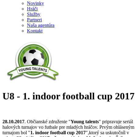
Novinky
Hráči
Služby
Partneri
Naša agentúra
Kontakt
U8 - 1. indoor football cup 2017
28.10.2017
. Občianské združenie "
Young talents
" pripravuje seriál
halových turnajov vo futbale pre mladých hráčov. Prvým ohláseným
turnajom bol "
1. indoor football cup 2017
",ktorý sa uskutočníl v