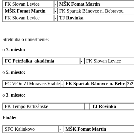
FK Slovan Levice
-
MŠK Fomat Martin
MŠK Fomat Martin
-
FK Spartak Bánovce n. Bebravou
FK Slovan Levice
-
TJ Rovinka
Stretnutia o umiestnenie:
o
7. miesto:
FC Petržalka akadémia
-
FK Slovan Levice
o
5. miesto:
FC ViOn Zl.Moravce-Vráble
-
FK Spartak Bánovce n. Bebr.
2:2
o
3. miesto:
FK Tempo Partizánske
-
TJ Rovinka
Finále:
SFC Kalinkovo
-
MŠK Fomat Martin